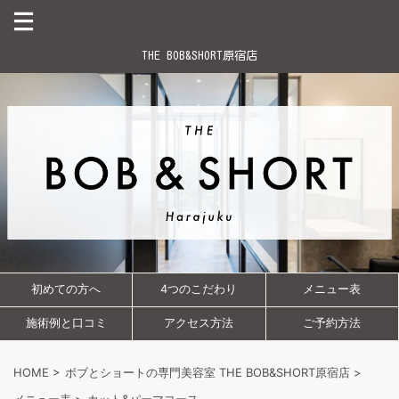
THE BOB&SHORT原宿店
初めての方へ
4つのこだわり
メニュー表
施術例と口コミ
アクセス方法
ご予約方法
HOME
>
ボブとショートの専門美容室 THE BOB&SHORT原宿店
>
メニュー表
>
カット&パーマコース